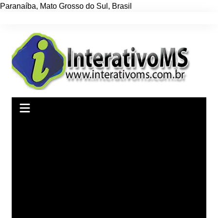
Paranaíba
,
Mato Grosso do Sul
,
Brasil
Ir
para
o
conteúdo