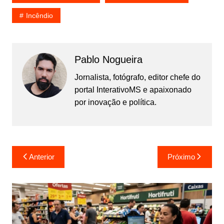
Incêndio
Pablo Nogueira
Jornalista, fotógrafo, editor chefe do
portal InterativoMS e apaixonado
por inovação e política.
Navegação
Anterior
Próximo
de
Post