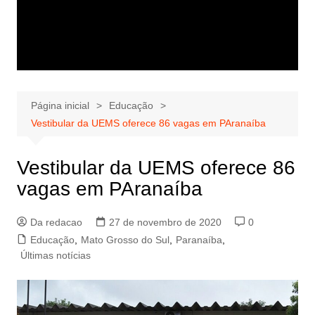
Página inicial
Educação
Vestibular da UEMS oferece 86 vagas em PAranaíba
Vestibular da UEMS oferece 86
vagas em PAranaíba
Da redacao
27 de novembro de 2020
0
Educação
,
Mato Grosso do Sul
,
Paranaíba
,
Últimas notícias