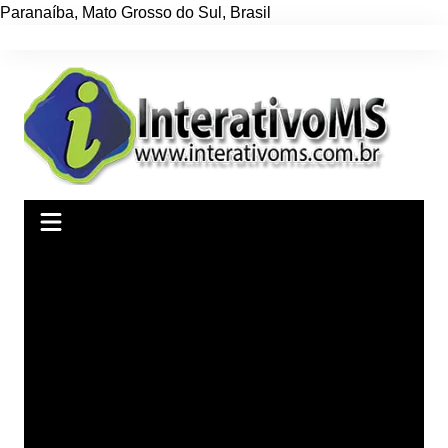
Paranaíba
,
Mato Grosso do Sul
,
Brasil
Ir
para
o
conteúdo