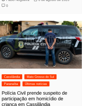
0
Cassilândia
Mato Grosso do Sul
Paranaíba
Últimas notícias
Polícia Civil prende suspeito de
participação em homicídio de
criança em Cassilândia