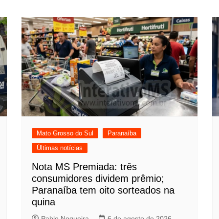
Mato Grosso do Sul
Paranaíba
Últimas notícias
Nota MS Premiada: três
consumidores dividem prêmio;
Paranaíba tem oito sorteados na
quina
Pablo Nogueira
6 de agosto de 2026