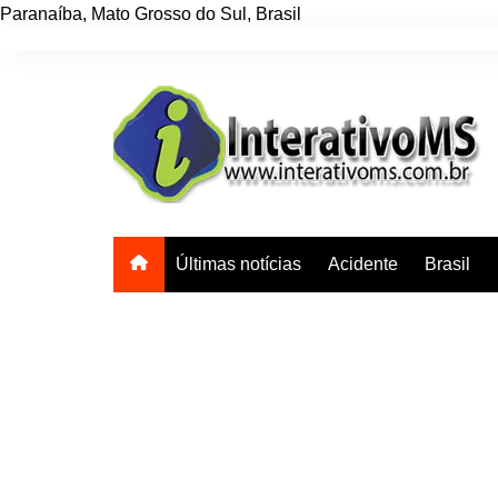
Paranaíba
,
Mato Grosso do Sul
,
Brasil
Ir
para
o
conteúdo
Últimas notícias
Acidente
Brasil