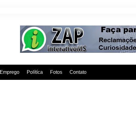
Emprego
Polítíca
Fotos
Contato