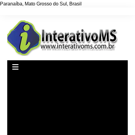
Paranaíba
,
Mato Grosso do Sul
,
Brasil
Ir
para
o
conteúdo