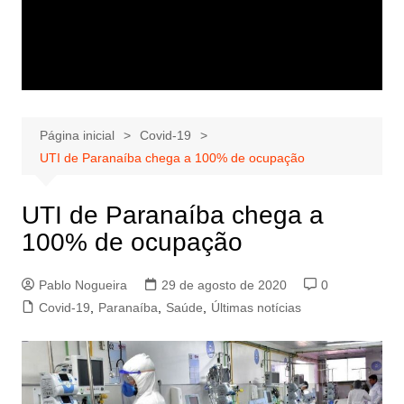
Página inicial
Covid-19
UTI de Paranaíba chega a 100% de ocupação
UTI de Paranaíba chega a
100% de ocupação
Pablo Nogueira
29 de agosto de 2020
0
Covid-19
,
Paranaíba
,
Saúde
,
Últimas notícias