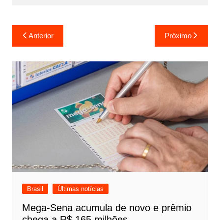
Navegação
Anterior
Próximo
de
Post
Brasil
Últimas notícias
Mega-Sena acumula de novo e prêmio
chega a R$ 165 milhões