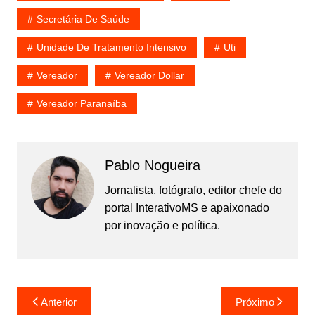
Secretária De Saúde
Unidade De Tratamento Intensivo
Uti
Vereador
Vereador Dollar
Vereador Paranaíba
Pablo Nogueira
Jornalista, fotógrafo, editor chefe do
portal InterativoMS e apaixonado
por inovação e política.
Navegação
Anterior
Próximo