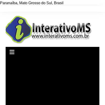
Paranaíba
,
Mato Grosso do Sul
,
Brasil
Ir
para
o
conteúdo