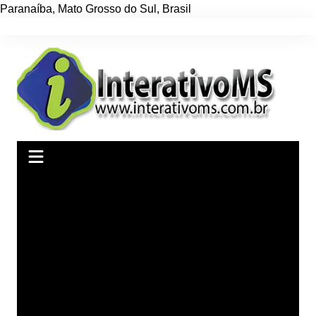
Paranaíba
,
Mato Grosso do Sul
,
Brasil
Ir
para
o
conteúdo