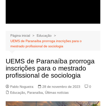
Página inicial
Educação
UEMS de Paranaíba prorroga inscrições para o
mestrado profissional de sociologia
UEMS de Paranaíba prorroga
inscrições para o mestrado
profissional de sociologia
Pablo Nogueira
28 de novembro de 2023
0
Educação
,
Paranaíba
,
Últimas notícias