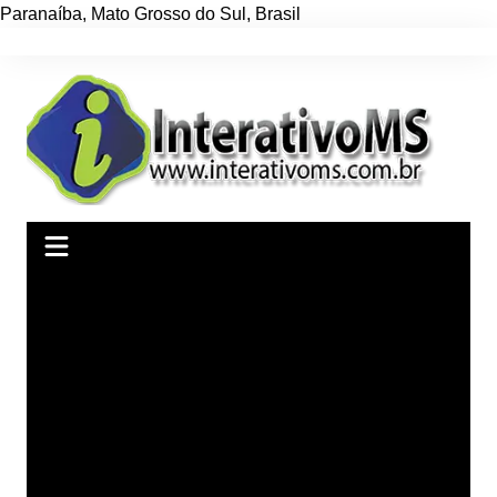
Paranaíba
,
Mato Grosso do Sul
,
Brasil
Ir
para
o
conteúdo