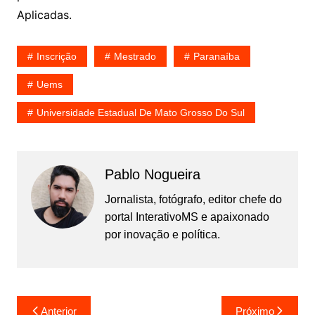
Aplicadas.
Inscrição
Mestrado
Paranaíba
Uems
Universidade Estadual De Mato Grosso Do Sul
Pablo Nogueira
Jornalista, fotógrafo, editor chefe do
portal InterativoMS e apaixonado
por inovação e política.
Navegação
Anterior
Próximo