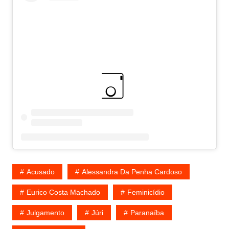
Acusado
Alessandra Da Penha Cardoso
Eurico Costa Machado
Feminicídio
Julgamento
Júri
Paranaíba