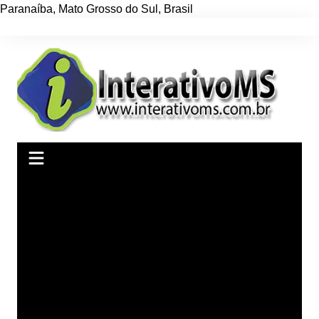
Paranaíba
,
Mato Grosso do Sul
,
Brasil
Ir
para
o
conteúdo