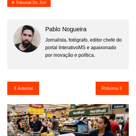
Tribunal Do Júri
Pablo Nogueira
Jornalista, fotógrafo, editor chefe do
portal InterativoMS e apaixonado
por inovação e política.
Navegação
Anterior
Próximo
de
Post