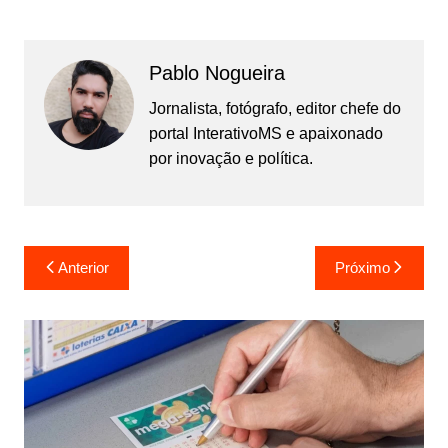
Pablo Nogueira
Jornalista, fotógrafo, editor chefe do
portal InterativoMS e apaixonado
por inovação e política.
Navegação
Anterior
Próximo
de
Post