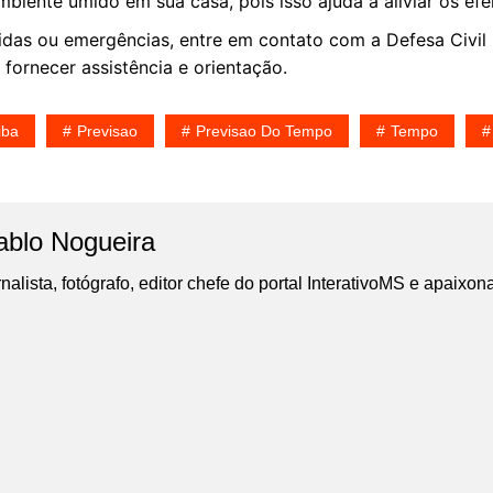
biente úmido em sua casa, pois isso ajuda a aliviar os ef
idas ou emergências, entre em contato com a Defesa Civil
 fornecer assistência e orientação.
iba
Previsao
Previsao Do Tempo
Tempo
ablo Nogueira
nalista, fotógrafo, editor chefe do portal InterativoMS e apaixon