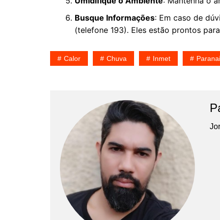
Umidifique o Ambiente
: Mantenha o am
Busque Informações
: Em caso de dúv
(telefone 193). Eles estão prontos para
Calor
Chuva
Inmet
Parana
P
Jor