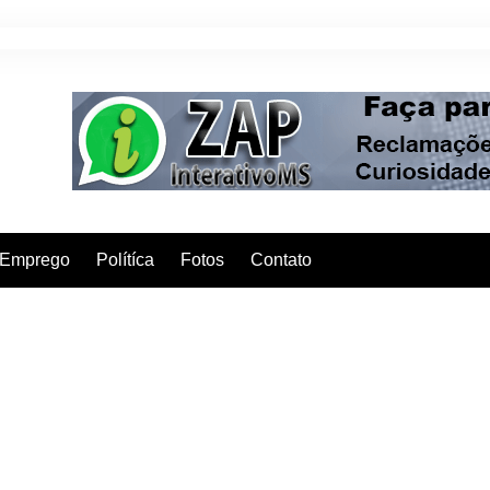
Emprego
Polítíca
Fotos
Contato