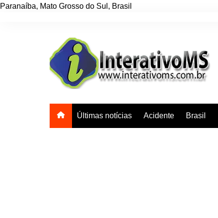
Paranaíba
,
Mato Grosso do Sul
,
Brasil
Ir
para
o
conteúdo
Últimas notícias
Acidente
Brasil