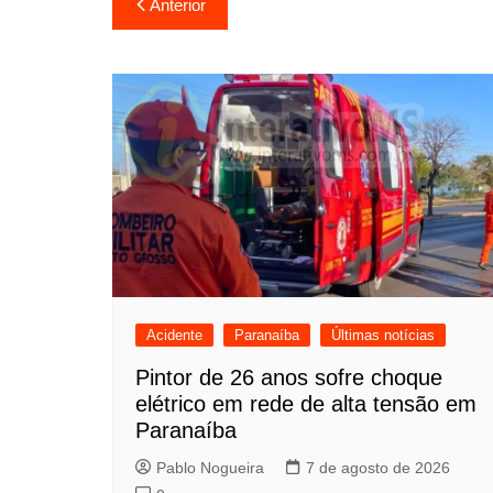
Navegação
Anterior
de
Post
Acidente
Paranaíba
Últimas notícias
Pintor de 26 anos sofre choque
elétrico em rede de alta tensão em
Paranaíba
Pablo Nogueira
7 de agosto de 2026