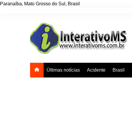
Paranaíba
,
Mato Grosso do Sul
,
Brasil
Ir
para
o
conteúdo
Últimas notícias
Acidente
Brasil