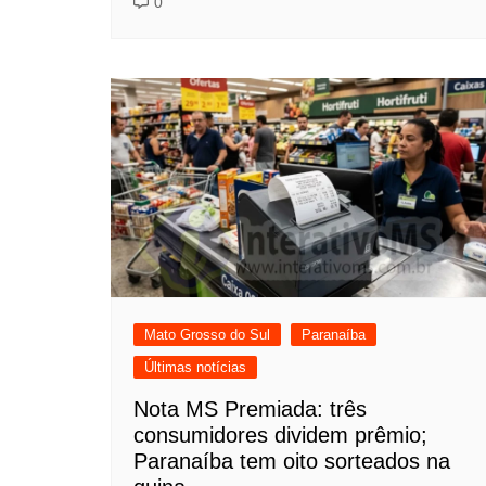
0
Mato Grosso do Sul
Paranaíba
Últimas notícias
Nota MS Premiada: três
consumidores dividem prêmio;
Paranaíba tem oito sorteados na