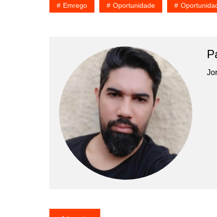
Emrego
Oportunidade
Oportunida
P
Jor