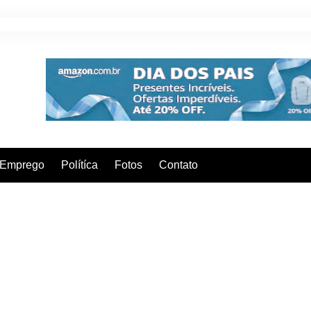
Emprego
Polítíca
Fotos
Contato