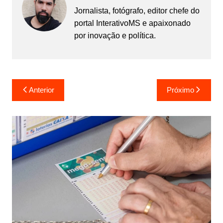
Jornalista, fotógrafo, editor chefe do
portal InterativoMS e apaixonado
por inovação e política.
Navegação
Anterior
Próximo
de
Post