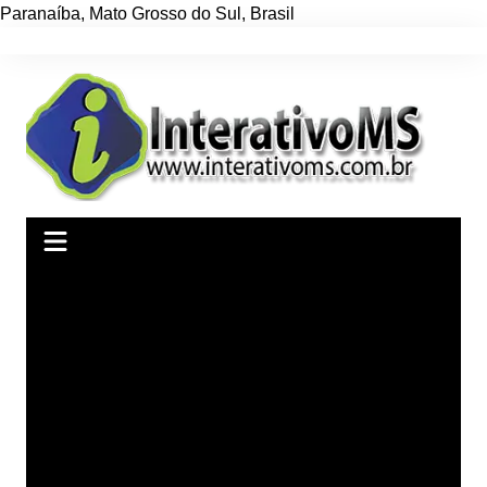
Paranaíba
,
Mato Grosso do Sul
,
Brasil
Ir
para
o
conteúdo