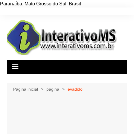
Paranaíba
,
Mato Grosso do Sul
,
Brasil
Ir
para
o
conteúdo
Página inicial
página
evadido