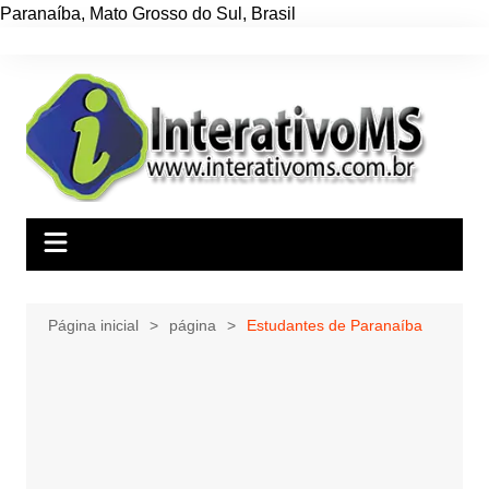
Paranaíba
,
Mato Grosso do Sul
,
Brasil
Ir
para
o
conteúdo
Página inicial
página
Estudantes de Paranaíba