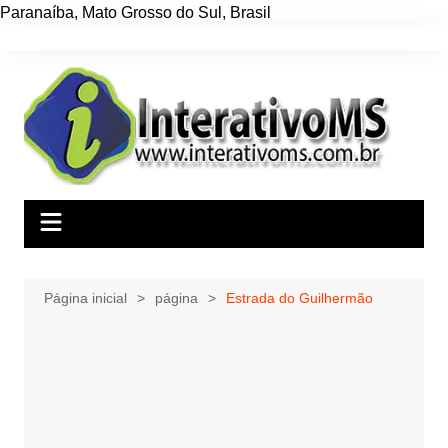
Paranaíba
,
Mato Grosso do Sul
,
Brasil
Ir
para
o
conteúdo
Página inicial
página
Estrada do Guilhermão