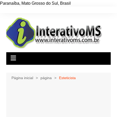
Paranaíba
,
Mato Grosso do Sul
,
Brasil
Ir
para
o
conteúdo
Página inicial
página
Esteticista