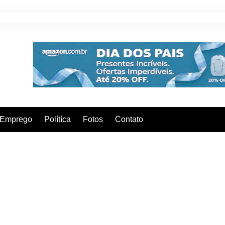
Emprego
Polítíca
Fotos
Contato