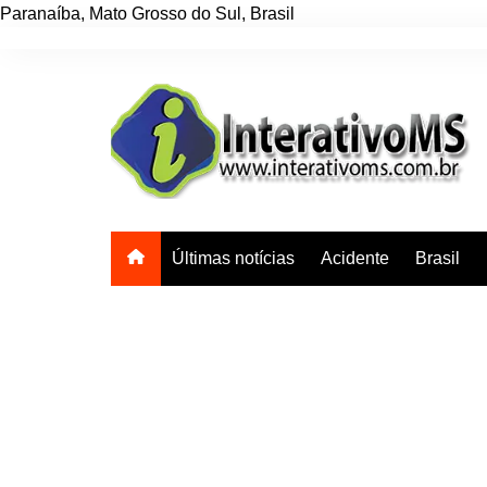
Paranaíba
,
Mato Grosso do Sul
,
Brasil
Ir
para
o
conteúdo
Últimas notícias
Acidente
Brasil