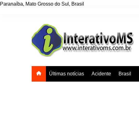
Paranaíba
,
Mato Grosso do Sul
,
Brasil
Ir
para
o
conteúdo
Últimas notícias
Acidente
Brasil