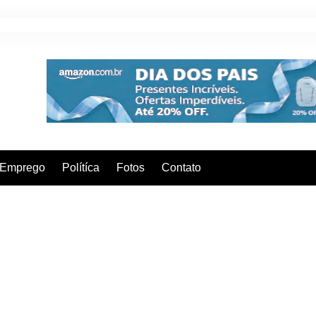
Emprego
Polítíca
Fotos
Contato