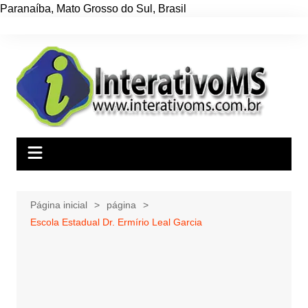
Paranaíba
,
Mato Grosso do Sul
,
Brasil
Ir
para
o
conteúdo
Página inicial
página
Escola Estadual Dr. Ermírio Leal Garcia