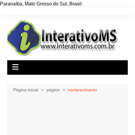
Paranaíba
,
Mato Grosso do Sul
,
Brasil
Ir
para
o
conteúdo
Página inicial
página
esclarecimento