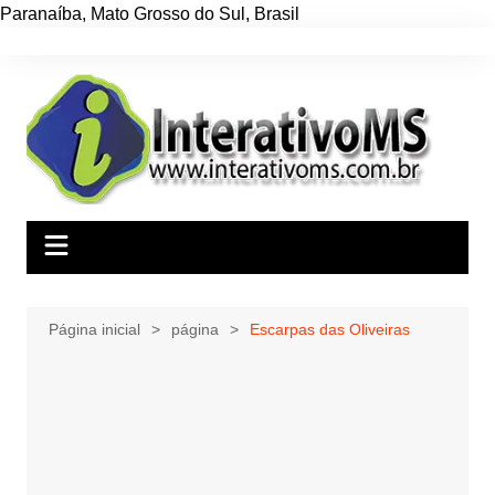
Paranaíba
,
Mato Grosso do Sul
,
Brasil
Ir
para
o
conteúdo
Página inicial
página
Escarpas das Oliveiras