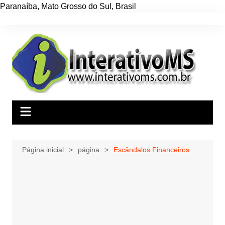
Paranaíba
,
Mato Grosso do Sul
,
Brasil
Ir
para
o
conteúdo
Página inicial
página
Escândalos Financeiros