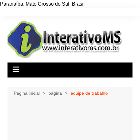
Paranaíba
,
Mato Grosso do Sul
,
Brasil
Ir
para
o
conteúdo
Página inicial
página
equipe de trabalho