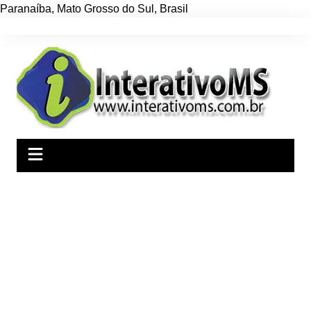
Paranaíba
,
Mato Grosso do Sul
,
Brasil
Ir
para
o
conteúdo