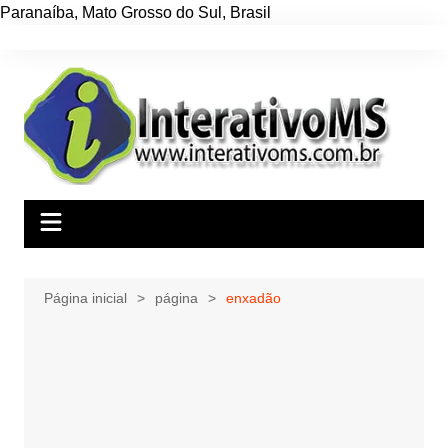
Paranaíba
,
Mato Grosso do Sul
,
Brasil
Ir
para
o
conteúdo
Página inicial
página
enxadão