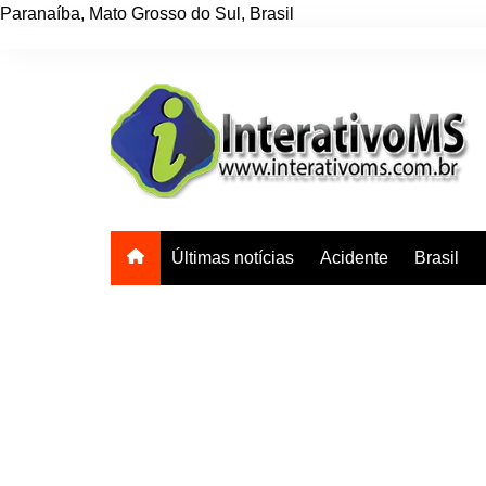
Paranaíba
,
Mato Grosso do Sul
,
Brasil
Ir
para
o
conteúdo
Últimas notícias
Acidente
Brasil