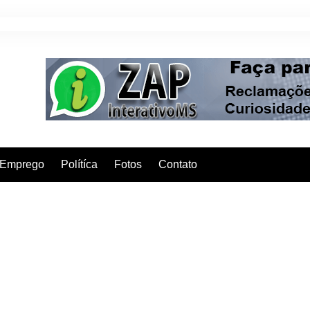
Emprego
Polítíca
Fotos
Contato