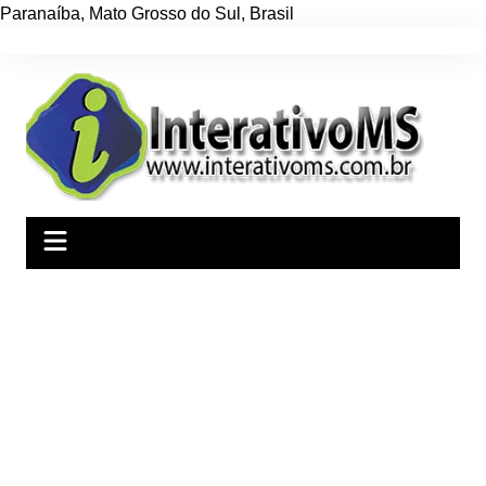
Paranaíba
,
Mato Grosso do Sul
,
Brasil
Ir
para
o
conteúdo