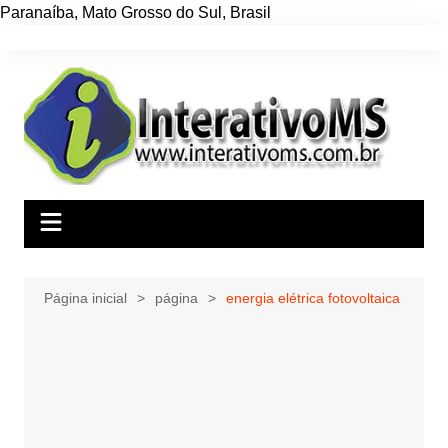
Paranaíba
,
Mato Grosso do Sul
,
Brasil
Ir
para
o
conteúdo
Página inicial
página
energia elétrica fotovoltaica