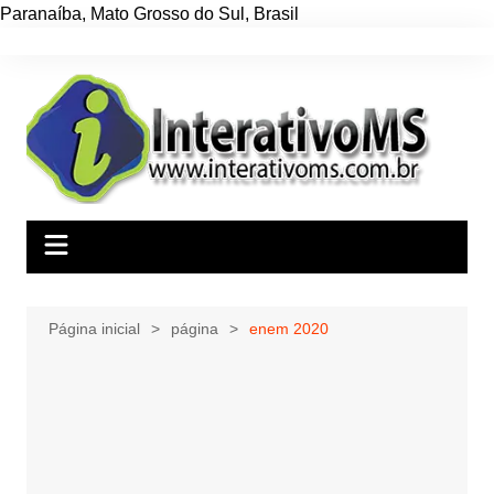
Paranaíba
,
Mato Grosso do Sul
,
Brasil
Ir
para
o
conteúdo
Página inicial
página
enem 2020