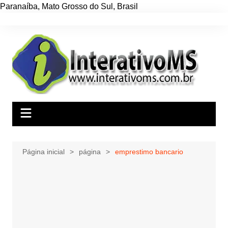
Paranaíba
,
Mato Grosso do Sul
,
Brasil
Ir
para
o
conteúdo
Página inicial
página
emprestimo bancario