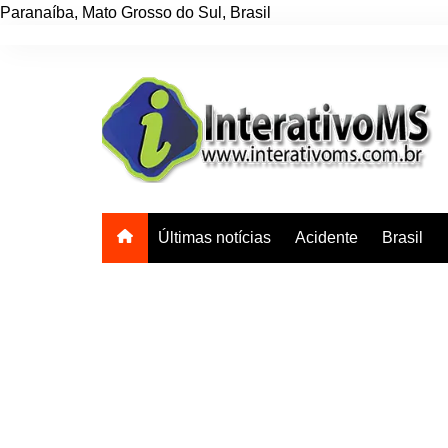
Paranaíba
,
Mato Grosso do Sul
,
Brasil
Ir
para
o
conteúdo
Últimas notícias
Acidente
Brasil