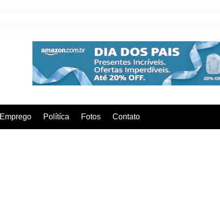
Emprego
Polítíca
Fotos
Contato