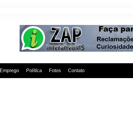
Emprego
Polítíca
Fotos
Contato