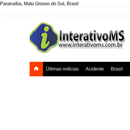
Paranaíba
,
Mato Grosso do Sul
,
Brasil
Ir
para
o
conteúdo
Últimas notícias
Acidente
Brasil