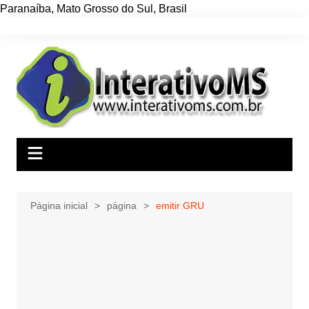
Paranaíba
,
Mato Grosso do Sul
,
Brasil
Ir
para
o
conteúdo
Página inicial
página
emitir GRU