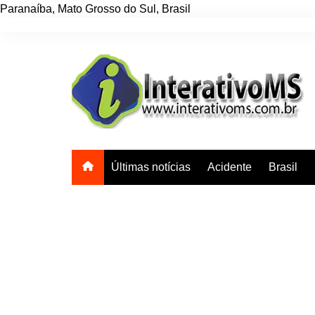
Paranaíba
,
Mato Grosso do Sul
,
Brasil
Ir
para
o
conteúdo
Últimas notícias
Acidente
Brasil