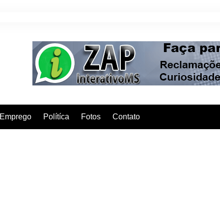
Emprego
Polítíca
Fotos
Contato