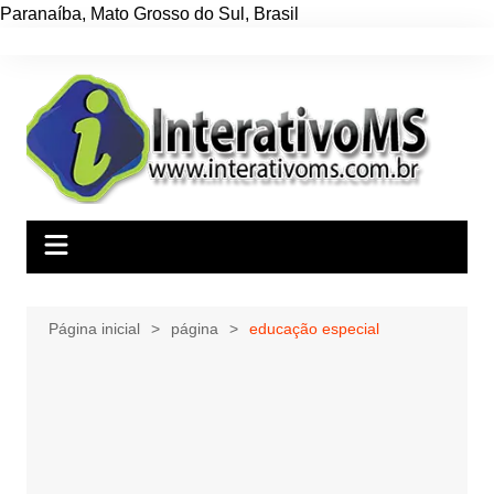
Paranaíba
,
Mato Grosso do Sul
,
Brasil
Ir
para
o
conteúdo
Página inicial
página
educação especial