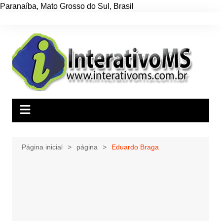
Paranaíba
,
Mato Grosso do Sul
,
Brasil
Ir
para
o
conteúdo
Página inicial
página
Eduardo Braga