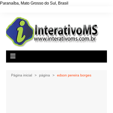
Paranaíba
,
Mato Grosso do Sul
,
Brasil
Ir
para
o
conteúdo
Página inicial
página
edson pereira borges