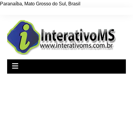
Paranaíba
,
Mato Grosso do Sul
,
Brasil
Ir
para
o
conteúdo