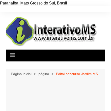
Paranaíba
,
Mato Grosso do Sul
,
Brasil
Ir
para
o
conteúdo
Página inicial
página
Edital concurso Jardim MS