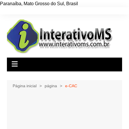
Paranaíba
,
Mato Grosso do Sul
,
Brasil
Ir
para
o
conteúdo
Página inicial
página
e-CAC