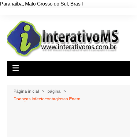
Paranaíba
,
Mato Grosso do Sul
,
Brasil
Ir
para
o
conteúdo
Página inicial
página
Doenças infectocontagiosas Enem