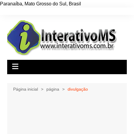
Paranaíba
,
Mato Grosso do Sul
,
Brasil
Ir
para
o
conteúdo
Página inicial
página
divulgação