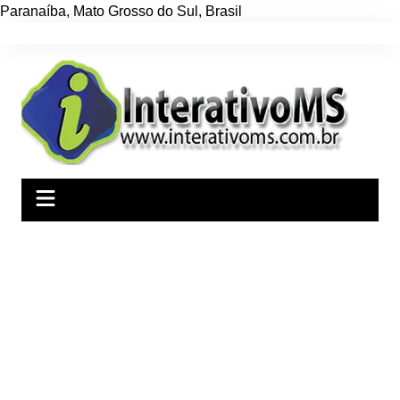
Paranaíba
,
Mato Grosso do Sul
,
Brasil
Ir
para
o
conteúdo