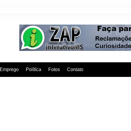
Emprego
Polítíca
Fotos
Contato