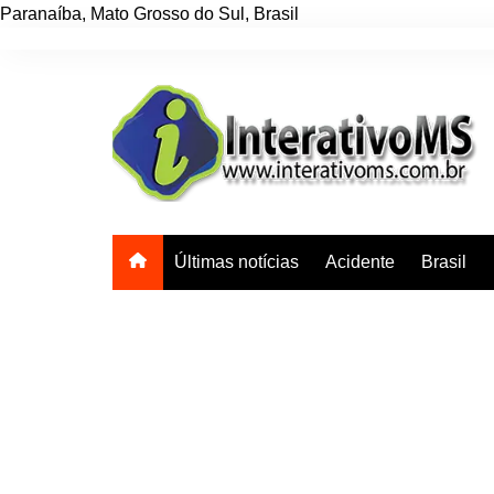
Paranaíba
,
Mato Grosso do Sul
,
Brasil
Ir
para
o
conteúdo
Últimas notícias
Acidente
Brasil