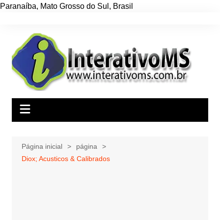
Paranaíba
,
Mato Grosso do Sul
,
Brasil
Ir
para
o
conteúdo
Página inicial
página
Diox; Acusticos & Calibrados