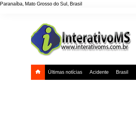
Paranaíba
,
Mato Grosso do Sul
,
Brasil
Ir
para
o
conteúdo
Últimas notícias
Acidente
Brasil