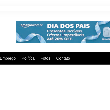
Emprego
Polítíca
Fotos
Contato