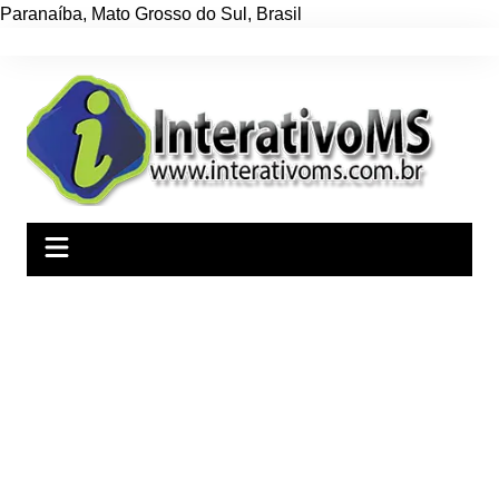
Paranaíba
,
Mato Grosso do Sul
,
Brasil
Ir
para
o
conteúdo