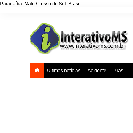
Paranaíba
,
Mato Grosso do Sul
,
Brasil
Ir
para
o
conteúdo
Últimas notícias
Acidente
Brasil