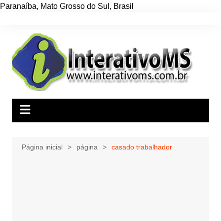
Paranaíba
,
Mato Grosso do Sul
,
Brasil
Ir
para
o
conteúdo
Página inicial
página
casado trabalhador