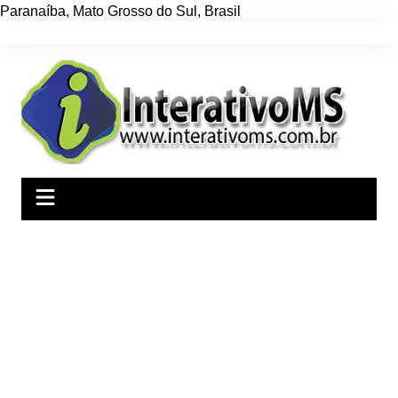
Paranaíba
,
Mato Grosso do Sul
,
Brasil
Ir
para
o
conteúdo